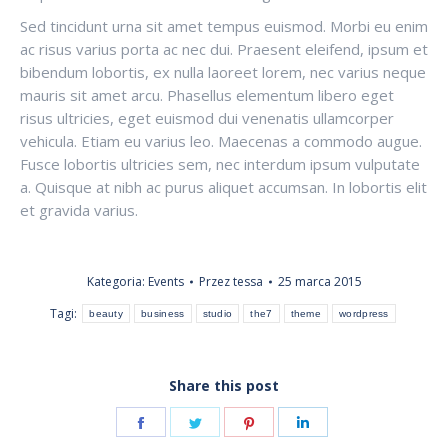
Sed tincidunt urna sit amet tempus euismod. Morbi eu enim
ac risus varius porta ac nec dui. Praesent eleifend, ipsum et
bibendum lobortis, ex nulla laoreet lorem, nec varius neque
mauris sit amet arcu. Phasellus elementum libero eget
risus ultricies, eget euismod dui venenatis ullamcorper
vehicula. Etiam eu varius leo. Maecenas a commodo augue.
Fusce lobortis ultricies sem, nec interdum ipsum vulputate
a. Quisque at nibh ac purus aliquet accumsan. In lobortis elit
et gravida varius.
Kategoria:
Events
Przez
tessa
25 marca 2015
Tagi:
beauty
business
studio
the7
theme
wordpress
Share this post
Share
Share
Share
Share