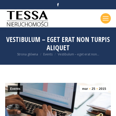
Facebook
VESTIBULUM – EGET ERAT NON TURPIS
ALIQUET
Jesteś tutaj:
Strona główna
Events
Vestibulum – eget erat non…
Events
mar
25
2015