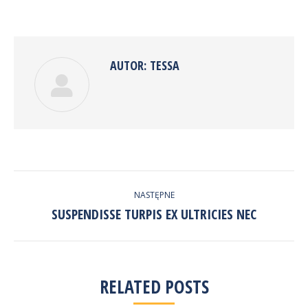
on
on
on
on
Facebook
Twitter
Pinterest
LinkedIn
AUTOR:
TESSA
NAWIGACJA
NASTĘPNE
WPISÓW
SUSPENDISSE TURPIS EX ULTRICIES NEC
Następny
wpis:
RELATED POSTS